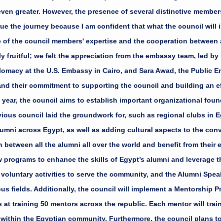
وتطوير مهارات زملائهم والمجتمع من خلال خبراتهم المتنوعة في شتى الم
even greater. However, the presence of several distinctive member
الذي يهدف إلى مشاركة الخبراء من ال
e the journey because I am confident that what the council will 
ن والاستفادة من خبراتهم من خلال ورش عمل لتطوير مهارات الخري
e of the council members' expertise and the cooperation between a
التواصل الدولي بين الخريجين والاستفادة من خبراتهم. يقدم المجلس
y fruitful; we felt the appreciation from the embassy team, led b
في تنفيذ أنشطة بها للوصول إلى الخريجين في جميع أنحاء الجمه
plomacy at the U.S. Embassy in Cairo, and Sara Awad, the Public E
جلس، وتطوير العديد من الأفكار التي وضع أساسها المجلس السا
 and their commitment to supporting the council and building an e
لى دعم المجلس وبناء شراكة فعالة وتعاون مثمر معنا. يطمح الم
s year, the council aims to establish important organizational foun
لعامة بالسفارة الأمريكية بالقاهرة، وسارة عواد مسؤول المشاركة 
ious council laid the groundwork for, such as regional clubs in 
 المجلس مثمرًا للغاية فقد لمسنا فيه تقدير فريق السفارة وعلى رأ
lumni across Egypt, as well as adding cultural aspects to the con
جلس هذا العام سيكون أكثر تميزًا بفضل خبرات الأعضاء وتضافر ال
etween all the alumni all over the world and benefit from their e
د عدد من الأعضاء المتميزين في تشكيل المجلس الجديد هو ما شج
w programs to enhance the skills of Egypt’s alumni and leverage t
بعد النجاح الكبير الذي حققه المجلس في العام الماضي
 voluntary activities to serve the community, and the Alumni Spe
us fields. Additionally, the council will implement a Mentorship P
 at training 50 mentors across the republic. Each mentor will train
s within the Egyptian community. Furthermore, the council plans to