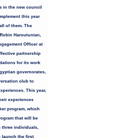
 Mentorship
s in the new council
implement this year
لتنمية مهارات الخريجي
ll of them. The
لنادي المحادثة لتفعيل 
y Robin Haroutunian,
محافظات مصر، والتوسع 
ngagement Officer at
تنظيمية مهمة لعمل الم
ffective partnership
التي نفذناها وحرصهم ع
dations for its work
المستشار للدبلوماسية ا
Egyptian governorates,
والجدد. لقد كان افتتاح
versation club to
يقين أن ما سينفذه الم
xperiences. This year,
الجديد أكبر، ولكن وجو
heir experiences
aker program, which
rogram that will be
مجلس 2022 ... وضعتم حجر الأساس
 three individuals,
 launch the first