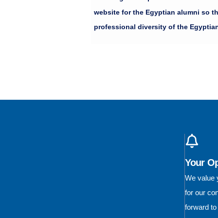
حدي الأكبر شكرا
website for the Egyptian alumni so t
professional diversity of the Egyptia
Your O
We value y
for our c
forward to