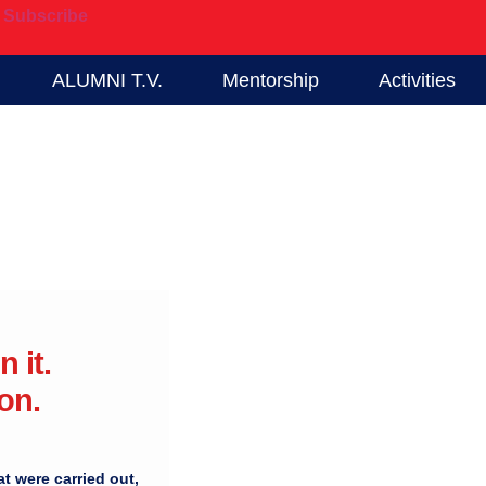
Subscribe
ALUMNI T.V.
Mentorship
Activities
n it.
والمهني للخريجين. أطيب 
on.
المجلس هذا العام إطلا
t were carried out,