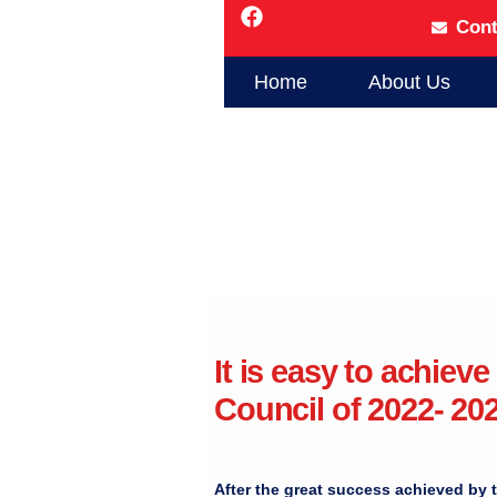
Cont
Home
About Us
It is easy to achieve 
Council of 2022- 20
لاستفادة من التنوع الثقافي
سكندرية وسيدرب كل شخص ثلاثة .. لتكن نتيجة التأثير 150 مدرب مهني في المجتمع المصري، كما ينوي
program الذي سينفذ من خلال المجلس ويهدف إلى تدريب 50 موجه من موجهي الأعمال على مستوى الجمهورية وسيطبق في
After the great success achieved by t