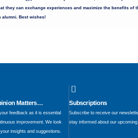
لقمة سهل، ولكن المحافظة عليه هو الت
hat they can exchange experiences and maximize the benefits of t
n alumni. Best wishes!
pinion Matters…
Subscriptions
our feedback as it is essential
Subscribe to receive our newslett
ontinuous improvement. We look
stay informed about our upcoming
 your insights and suggestions.