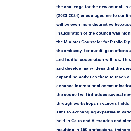
جالات، وبرنامج التوجيه المهني
the challenge for the new council is 
تطوعية تهدف إلى خدمة المجتمع وكذلك برنامج Alumni Speaker خريجين في خدمة
(2023-2024) encouraged me to continu
جين في المجالات المختلفة، وأنشطة
will be even more distinctive becaus
 هذا العام عددًا من البرامج الجديدة
inauguration of the council was highl
ورية، فضلا عن إضافة جوانب ثقافية
the Minister Counselor for Public Di
بق مثل النوادي الإقليمية في
the embassy, for our diligent efforts
جلس هذا العام إلى إرساء قواعد
and fruitful cooperation with us. Thi
العامة بالسفارة، للجهود الحثيثة
and develop many ideas that the prev
سهم روبين هاروتونيان الوزير
expanding activities there to reach a
جهود بين أعضاء المجلس القدامى
enhance international communication b
عني على استكمال المسيرة لأنني على
the council will introduce several ne
 (2022) والأنشطة المتميزة التي نفذها صار التحدي أمام المجلس
through workshops in various fields,
aims to exchanging expertise in vario
held in Cairo and Alexandria and aims
resulting in 150 professional trainer